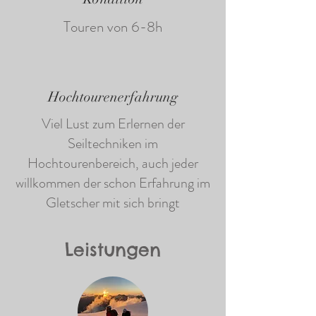
Touren von 6-8h
Hochtourenerfahrung
Viel Lust zum Erlernen der
Seiltechniken im
Hochtourenbereich, auch jeder
willkommen der schon Erfahrung im
Gletscher mit sich bringt
Leistungen