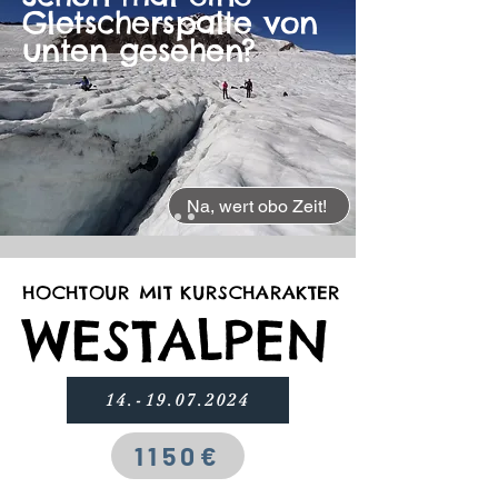
Gletscherspalte von
unten gesehen?
Na, wert obo Zeit!
HOCHTOUR MIT KURSCHARAKTER
HOCHTOUR MIT KURSCHARAKTER
WESTALPEN
WESTALPEN
14.-19.07.2024
1150€