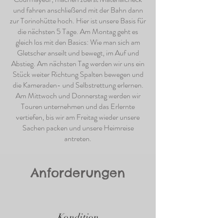
und fahren anschließend mit der Bahn dann
zur Torinohütte hoch. Hier ist unsere Basis für
die nächsten 5 Tage. Am Montag geht es
gleich los mit den Basics: Wie man sich am
Gletscher anseilt und bewegt, im Auf und
Abstieg. Am nächsten Tag werden wir uns ein
Stück weiter Richtung Spalten bewegen und
die Kameraden- und Selbstrettung erlernen.
Am Mittwoch und Donnerstag werden wir
Touren unternehmen und das Erlernte
vertiefen, bis wir am Freitag wieder unsere
Sachen packen und unsere Heimreise
antreten.
Anforderungen
Kondition