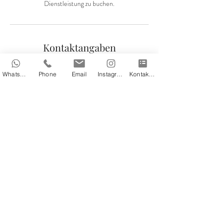
Dienstleistung zu buchen.
Kontaktangaben
info@all-mountainadventures.com
Whatsapp
Phone
Email
Instagram
Kontaktformular
Impressum
Datenschutz
© 2026 Allmountain-
Adventures