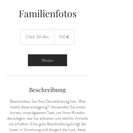
Familienfotos
150
Euro
2 Std. 30 Min.
2
150 €
S
t
d
.
Weiter
3
0
M
i
n
Beschreibung
.
Beschreiben Sie Ihre Dienstleistung hier. Was
macht diese einzigartig? Verwenden Sie einen
kurzen, einprägsamen Text, um Ihren Kunden
darzulegen, was Sie anbieten und welche Vorteile
sie erhalten. Eine gute Beschreibung bringt die
Leser in Stimmung und steigert die Lust, diese